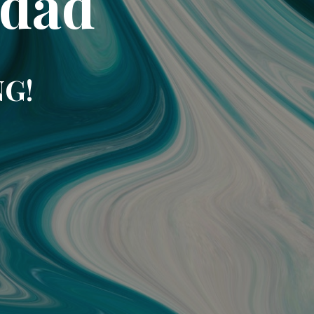
idad
NG!