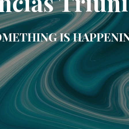
ncias Triun
METHING IS HAPPENI