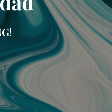
idad
NG!