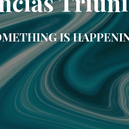
ncias Triun
METHING IS HAPPENI